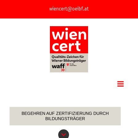
Skip
wiencert@oeibf.at
to
content
Go to...
BEGEHREN AUF ZERTIFIZIERUNG DURCH
BILDUNGSTRÄGER